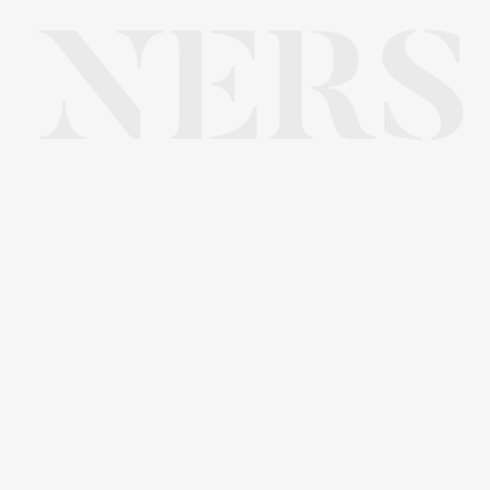
NERS
Napisz do nas
Imię i nazwisko*
E-mail*