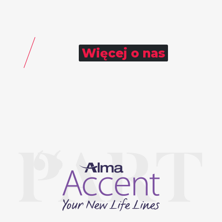
Więcej o nas
PART
“